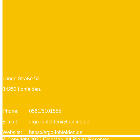
Lange Straße 53
34253 Lohfelden.
Phone:
0561/5101555
E-mail:
ergo-lohfelden@t-online.de
Website:
https://ergo-lohfelden.de
© Copyright 2023
ErgoMan
. All Rights Reserved.