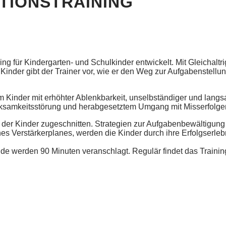
IONSTRAINING
g für Kindergarten- und Schulkinder entwickelt. Mit Gleichaltrig
inder gibt der Trainer vor, wie er den Weg zur Aufgabenstellun
em Kinder mit erhöhter Ablenkbarkeit, unselbständiger und lang
ksamkeitsstörung und herabgesetztem Umgang mit Misserfolge
se der Kinder zugeschnitten. Strategien zur Aufgabenbewältigung 
s Verstärkerplanes, werden die Kinder durch ihre Erfolgserlebni
nde werden 90 Minuten veranschlagt. Regulär findet das Training